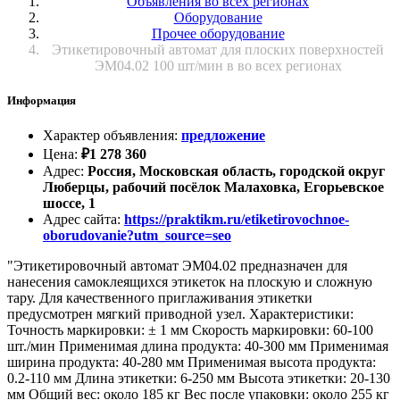
Объявления во всех регионах
Оборудование
Прочее оборудование
Этикетировочный автомат для плоских поверхностей
ЭМ04.02 100 шт/мин в во всех регионах
Информация
Характер объявления
:
предложение
Цена
:
₽
1 278 360
Адрес
:
Россия, Московская область, городской округ
Люберцы, рабочий посёлок Малаховка, Егорьевское
шоссе, 1
Адрес сайта
:
https://praktikm.ru/etiketirovochnoe-
oborudovanie?utm_source=seo
"Этикетировочный автомат ЭМ04.02 предназначен для
нанесения самоклеящихся этикеток на плоскую и сложную
тару. Для качественного приглаживания этикетки
предусмотрен мягкий приводной узел. Характеристики:
Точность маркировки: ± 1 мм Скорость маркировки: 60-100
шт./мин Применимая длина продукта: 40-300 мм Применимая
ширина продукта: 40-280 мм Применимая высота продукта:
0.2-110 мм Длина этикетки: 6-250 мм Высота этикетки: 20-130
мм Общий вес: около 185 кг Вес после упаковки: около 255 кг