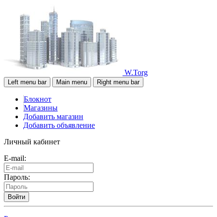
W.Torg
Left menu bar
Main menu
Right menu bar
Блокнот
Магазины
Добавить магазин
Добавить объявление
Личный кабинет
E-mail:
Пароль:
Войти