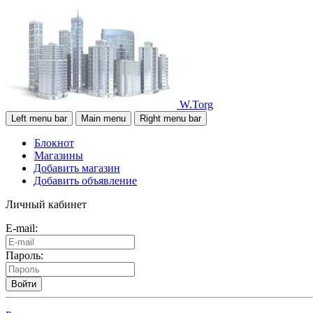
W.Torg
Left menu bar
Main menu
Right menu bar
Блокнот
Магазины
Добавить магазин
Добавить объявление
Личный кабинет
E-mail:
Пароль:
Войти