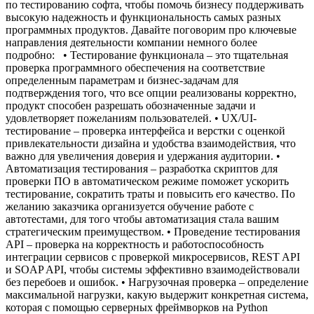
по тестированию софта, чтобы помочь бизнесу поддерживать
высокую надежность и функциональность самых разных
программных продуктов. Давайте поговорим про ключевые
направления деятельности компании немного более
подробно: • Тестирование функционала – это тщательная
проверка программного обеспечения на соответствие
определенным параметрам и бизнес-задачам для
подтверждения того, что все опции реализованы корректно,
продукт способен разрешать обозначенные задачи и
удовлетворяет пожеланиям пользователей. • UX/UI-
тестирование – проверка интерфейса и верстки с оценкой
привлекательности дизайна и удобства взаимодействия, что
важно для увеличения доверия и удержания аудитории. •
Автоматизация тестирования – разработка скриптов для
проверки ПО в автоматическом режиме поможет ускорить
тестирование, сократить траты и повысить его качество. По
желанию заказчика организуется обучение работе с
автотестами, для того чтобы автоматизация стала вашим
стратегическим преимуществом. • Проведение тестирования
API – проверка на корректность и работоспособность
интеграции сервисов с проверкой микросервисов, REST API
и SOAP API, чтобы системы эффективно взаимодействовали
без перебоев и ошибок. • Нагрузочная проверка – определение
максимальной нагрузки, какую выдержит конкретная система,
которая с помощью серверных фреймворков на Python