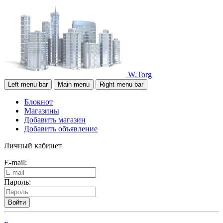
W.Torg
Left menu bar
Main menu
Right menu bar
Блокнот
Магазины
Добавить магазин
Добавить объявление
Личный кабинет
E-mail:
Пароль:
Войти