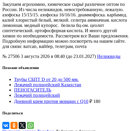
Закупаем агрохимию, химическое сырьё различное оптом по
России. Из числа неликвидов, невостребованную, лежалую.
азофоска 15/15/15. азофоска 16/16/16. диаммофоска. карбамид.
калий хлористый белый, мелкий. селитра аммиачная. кислота
лимонная. медный купорос. белила бц-ом. цеолит
синтетический. ортофосфорная кислота. И много другой
химии по необходимости. Рассмотрим все Ваши предложения.
Подробную информацию можно посмотреть на нашем сайте.
для связи: ватсап, вайбер, телеграм, почта
№ 27506
3 августа 2026 в 08:40 (до 23.01.2027)
Неликвиды
Похожие объявления
Трубы СБПТ D от 20 до 500 мм.
Лежачий полицейский Казахстан
ПЕНОГАСИТЕЛЬ
Лежачий полицейский
Дневной крем против морщин с Q10
₽
180
Поделиться