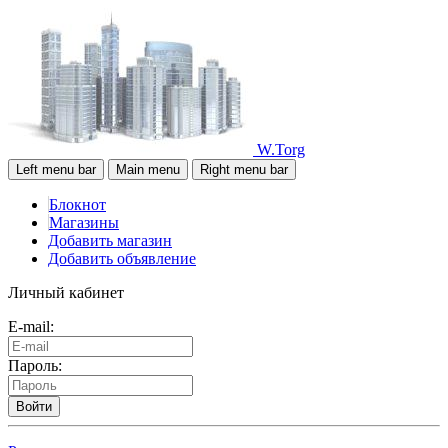
W.Torg
Left menu bar
Main menu
Right menu bar
Блокнот
Магазины
Добавить магазин
Добавить объявление
Личный кабинет
E-mail:
Пароль:
Войти