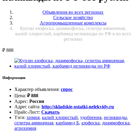
Объявления во всех регионах
Сельское хозяйство
Агропромышленные комплексы
Куплю азофоска, диаммофоска, селитра аммиачная,
калий хлористый, карбамид неликвиды по РФ в во всех
регионах
₽
888
Информация
Характер объявления
:
спрос
Цена
:
₽
888
Адрес
:
Россия
Адрес сайта
:
http://skladskie-ostatki-nelekvidy.ru
Прайс-Лист
:
Скачать
Тэги
:
химия
,
калий хлористый
,
удобрения
,
неликвиды
,
селитра аммиачная
,
карбамид Б
,
азофоска
,
диаммофоска
,
агрохимия