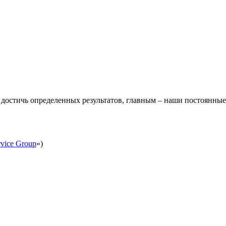
ь достичь определенных результатов, главным – наши постоянны
rvice Group
»)