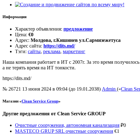
Информация
Характер объявления
:
предложение
Цена
:
€
0
Адрес
:
Молдова, г.Кишинев ул.Сармизежетуса
Адрес сайта
:
https://dits.md/
Тэги
:
сайты
,
реклама
,
маркетинг
Наша компания работает в ИТ с 2007г. За это время получилос
а не терять время на ИТ тонкости.
https://dits.md/
№ 26721
13 июня 2024 в 09:04 (до 19.01.2038)
Admin
(«
Clean Se
Магазин «
Clean Service Group
»
Другие предложения от Clean Service GROUP
Очистные сооружения, автономная канализация
₽
0
MASTECO GRUP SRL очистные сооружения
€
1