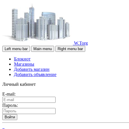
W.Torg
Left menu bar
Main menu
Right menu bar
Блокнот
Магазины
Добавить магазин
Добавить объявление
Личный кабинет
E-mail:
Пароль:
Войти