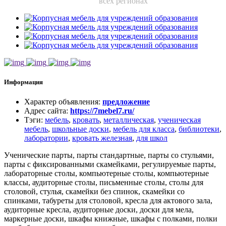
всех регионах
Информация
Характер объявления
:
предложение
Адрес сайта
:
https://7mebel7.ru/
Тэги
:
мебель
,
кровать
,
металлическая
,
ученическая
мебель
,
школьные доски
,
мебель для класса
,
библиотеки
,
лаборатории
,
кровать железная
,
для школ
Ученические парты, парты стандартные, парты со стульями,
парты с фиксированными скамейками, регулируемые парты,
лабораторные столы, компьютерные столы, компьютерные
классы, аудиторные столы, письменные столы, столы для
столовой, стулья, скамейки без спинок, скамейки со
спинками, табуреты для столовой, кресла для актового зала,
аудиторные кресла, аудиторные доски, доски для мела,
маркерные доски, шкафы книжные, шкафы с полками, полки