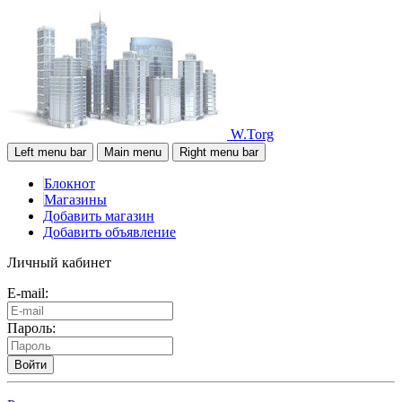
W.Torg
Left menu bar
Main menu
Right menu bar
Блокнот
Магазины
Добавить магазин
Добавить объявление
Личный кабинет
E-mail:
Пароль:
Войти