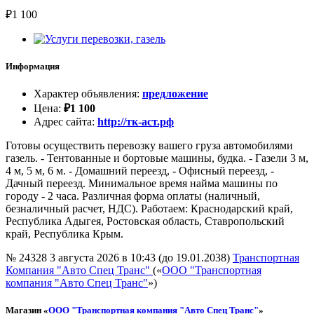
₽
1 100
Информация
Характер объявления
:
предложение
Цена
:
₽
1 100
Адрес сайта
:
http://тк-аст.рф
Готовы осуществить перевозку вашего груза автомобилями
газель. - Тентованные и бортовые машины, будка. - Газели 3 м,
4 м, 5 м, 6 м. - Домашний переезд, - Офисный переезд, -
Дачный переезд. Минимальное время найма машины по
городу - 2 часа. Различная форма оплаты (наличный,
безналичный расчет, НДС). Работаем: Краснодарский край,
Республика Адыгея, Ростовская область, Ставропольский
край, Республика Крым.
№ 24328
3 августа 2026 в 10:43 (до 19.01.2038)
Транспортная
Компания "Авто Спец Транс"
(«
ООО "Транспортная
компания "Авто Спец Транс"
»)
Магазин «
ООО "Транспортная компания "Авто Спец Транс"
»