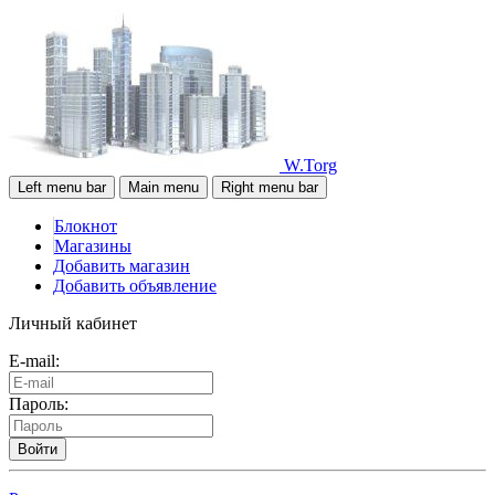
W.Torg
Left menu bar
Main menu
Right menu bar
Блокнот
Магазины
Добавить магазин
Добавить объявление
Личный кабинет
E-mail:
Пароль:
Войти