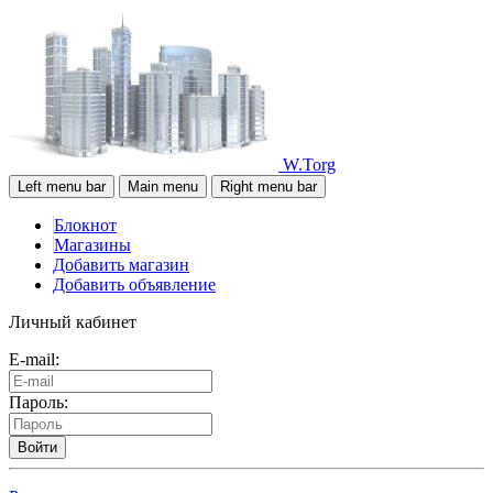
W.Torg
Left menu bar
Main menu
Right menu bar
Блокнот
Магазины
Добавить магазин
Добавить объявление
Личный кабинет
E-mail:
Пароль:
Войти