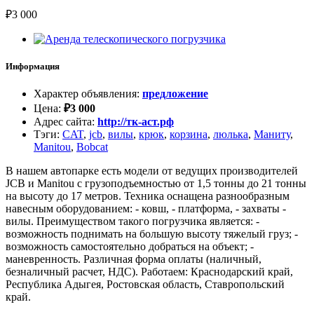
₽
3 000
Информация
Характер объявления
:
предложение
Цена
:
₽
3 000
Адрес сайта
:
http://тк-аст.рф
Тэги
:
CAT
,
jcb
,
вилы
,
крюк
,
корзина
,
люлька
,
Маниту
,
Manitou
,
Bobcat
В нашем автопарке есть модели от ведущих производителей
JCB и Manitou с грузоподъемностью от 1,5 тонны до 21 тонны
на высоту до 17 метров. Техника оснащена разнообразным
навесным оборудованием: - ковш, - платформа, - захваты -
вилы. Преимуществом такого погрузчика является: -
возможность поднимать на большую высоту тяжелый груз; -
возможность самостоятельно добраться на объект; -
маневренность. Различная форма оплаты (наличный,
безналичный расчет, НДС). Работаем: Краснодарский край,
Республика Адыгея, Ростовская область, Ставропольский
край.