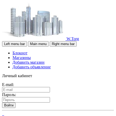
W.Torg
Left menu bar
Main menu
Right menu bar
Блокнот
Магазины
Добавить магазин
Добавить объявление
Личный кабинет
E-mail:
Пароль:
Войти