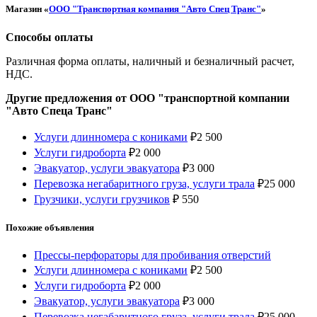
Магазин «
ООО "Транспортная компания "Авто Спец Транс"
»
Способы оплаты
Различная форма оплаты, наличный и безналичный расчет,
НДС.
Другие предложения от ООО "транспортной компании
"Авто Спеца Транс"
Услуги длинномера с кониками
₽
2 500
Услуги гидроборта
₽
2 000
Эвакуатор, услуги эвакуатора
₽
3 000
Перевозка негабаритного груза, услуги трала
₽
25 000
Грузчики, услуги грузчиков
₽
550
Похожие объявления
Прессы-перфораторы для пробивания отверстий
Услуги длинномера с кониками
₽
2 500
Услуги гидроборта
₽
2 000
Эвакуатор, услуги эвакуатора
₽
3 000
Перевозка негабаритного груза, услуги трала
₽
25 000