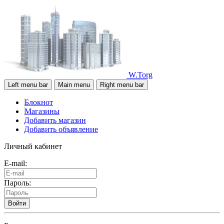
W.Torg
Left menu bar
Main menu
Right menu bar
Блокнот
Магазины
Добавить магазин
Добавить объявление
Личный кабинет
E-mail:
Пароль:
Войти