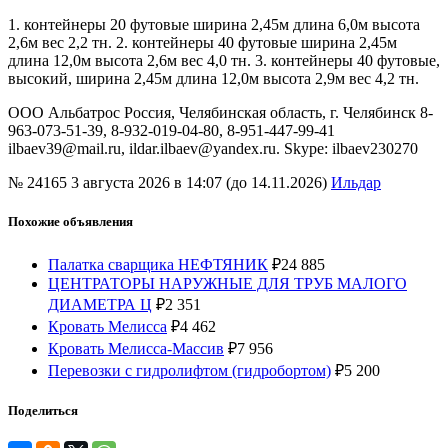
1. контейнеры 20 футовые ширина 2,45м длина 6,0м высота
2,6м вес 2,2 тн. 2. контейнеры 40 футовые ширина 2,45м
длина 12,0м высота 2,6м вес 4,0 тн. 3. контейнеры 40 футовые,
высокий, ширина 2,45м длина 12,0м высота 2,9м вес 4,2 тн.
ООО Альбатрос Россия, Челябинская область, г. Челябинск 8-
963-073-51-39, 8-932-019-04-80, 8-951-447-99-41
ilbaev39@mail.ru, ildar.ilbaev@yandex.ru. Skype: ilbaev230270
№ 24165
3 августа 2026 в 14:07 (до 14.11.2026)
Ильдар
Похожие объявления
Палатка сварщика НЕФТЯНИК
₽
24 885
ЦЕНТРАТОРЫ НАРУЖНЫЕ ДЛЯ ТРУБ МАЛОГО
ДИАМЕТРА Ц
₽
2 351
Кровать Мелисса
₽
4 462
Кровать Мелисса-Массив
₽
7 956
Перевозки с гидролифтом (гидробортом)
₽
5 200
Поделиться