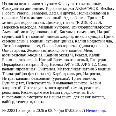
Из числа неликвидов закупаем Флокулянты катионные,
Флокулянты анионные, Торговые марки АКВАФЛОК, Besfloc,
Flopam, Praestol, Fennopol, Zetag и другие, Полиакриламид в
порошке. Уголь активированный. Адсорбенты. Трилон Б.
химия для водоочистки. Диоксид титана (R-218, R-220).
Перекись водорода. Медный купорос. Трихлорпропилфосфат.
Аммоний молибденовокислый, Бисульфит аммония, Натрий
сернистый 9-ти водный, никель хлорид, никель сульфат, Цинк
сернокислый 1 водный (сульфат цинка), Калий йодистый чда,
Литий гидроокись хч, Олово 2-ххлористое (диоксид олова),
Окись хрома, Железо азотнокислое 9-водное, Медь
азотнокислая 3-водная, Кадмия оксид Ч, Реакап, Калий
Бромноватокислый, Натрий Бромноватокислый, Глицерин,
Перкарбонат натрия, Йод, Неонол АФ 9-10, АФ 9-12, Сода
кальцинированная, Синтанол, Метасиликат натрия 5 водный,
Тринатрийфосфат (казазот), Карбид кальция, Натросол,
Нитрат кальция безводный (уралхим), Триэтиламин,
Бутилацетат, Пеногаситель, Аммиачная селитра, Калий
хлористый. Интересует много другой химии, реагенты,
реактивы. Рассмотрим все Ваши предложения. Всю
информацию смотрите на нашем сайте. для связи: ватсап,
вайбер, телеграм, почта
№ 22831
3 августа 2026 в 08:40 (до 07.03.2027)
Неликвиды