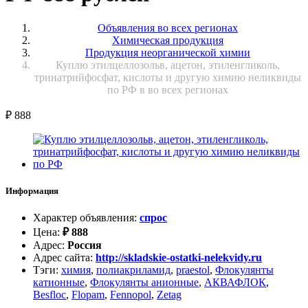
Объявления во всех регионах
Химическая продукция
Продукция неорганической химии
Куплю этилцеллозольв, ацетон, этиленгликоль,
тринатрийфосфат, кислоты и другую химию неликвиды
по РФ в во всех регионах
₽
888
Информация
Характер объявления
:
спрос
Цена
:
₽
888
Адрес
:
Россия
Адрес сайта
:
http://skladskie-ostatki-nelekvidy.ru
Тэги
:
химия
,
полиакриламид
,
praestol
,
Флокулянты
катионные
,
Флокулянты анионные
,
АКВАФЛОК
,
Besfloc
,
Flopam
,
Fennopol
,
Zetag