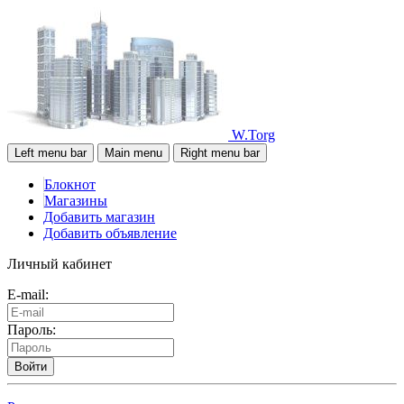
W.Torg
Left menu bar
Main menu
Right menu bar
Блокнот
Магазины
Добавить магазин
Добавить объявление
Личный кабинет
E-mail:
Пароль:
Войти