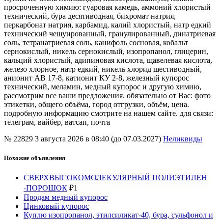
просроченную химию: гуаровая камедь, аммоний хлористый
технический, бура десятиводная, бихромат натрия,
перкарбонат натрия, карбамид, калий хлористый, натр едкий
технический чешуированный, гранулированный, динатриевая
соль, тетранатриевая соль, канифоль сосновая, кобальт
сернокислый, никель сернокислый, изопропанол, глицерин,
кальций хлористый, адипиновая кислота, щавелевая кислота,
железо хлорное, натр едкий, никель хлорид шестиводный,
анионит АВ 17-8, катионит КУ 2-8, железный купорос
технический, меламин, медный купорос и другую химию,
рассмотрим все ваши предложения. обязательно от Вас: фото
этикетки, общего объёма, город отгрузки, объём, цена.
подробную информацию смотрите на нашем сайте. для связи:
телеграм, вайбер, ватсап, почта
№ 22829
3 августа 2026 в 08:40 (до 07.03.2027)
Неликвиды
Похожие объявления
СВЕРХВЫСОКОМОЛЕКУЛЯРНЫЙ ПОЛИЭТИЛЕН
-ПОРОШОК
₽
1
Продам медный купорос
Цинковый купорос
Куплю изопропанол, этилсиликат-40, бура, сульфонол и