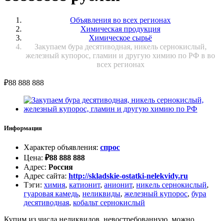
Объявления во всех регионах
Химическая продукция
Химическое сырьё
Закупаем бура десятиводная, никель сернокислый,
железный купорос, гламин и другую химию по РФ в во
всех регионах
₽
88 888 888
Информация
Характер объявления
:
спрос
Цена
:
₽
88 888 888
Адрес
:
Россия
Адрес сайта
:
http://skladskie-ostatki-nelekvidy.ru
Тэги
:
химия
,
катионит
,
анионит
,
никель сернокислый
,
гуаровая камедь
,
неликвиды
,
железный купорос
,
бура
десятиводная
,
кобальт сернокислый
Купим из числа неликвидов, невостребованную, можно