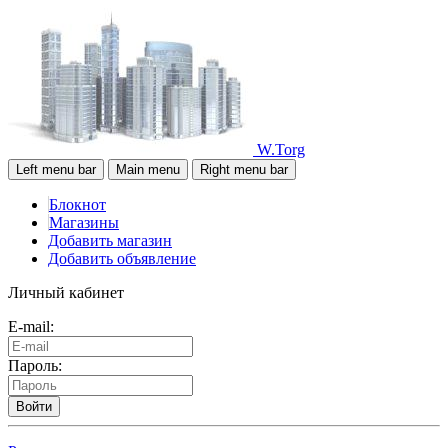
W.Torg
Left menu bar
Main menu
Right menu bar
Блокнот
Магазины
Добавить магазин
Добавить объявление
Личный кабинет
E-mail:
Пароль:
Войти