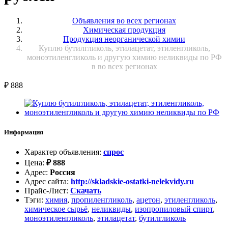
Объявления во всех регионах
Химическая продукция
Продукция неорганической химии
Куплю бутилгликоль, этилацетат, этиленгликоль,
моноэтиленгликоль и другую химию неликвиды по РФ
в во всех регионах
₽
888
Информация
Характер объявления
:
спрос
Цена
:
₽
888
Адрес
:
Россия
Адрес сайта
:
http://skladskie-ostatki-nelekvidy.ru
Прайс-Лист
:
Скачать
Тэги
:
химия
,
пропиленгликоль
,
ацетон
,
этиленгликоль
,
химическое сырьё
,
неликвиды
,
изопропиловый спирт
,
моноэтиленгликоль
,
этилацетат
,
бутилгликоль