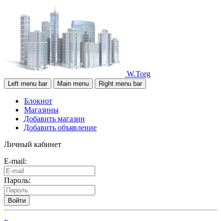
W.Torg
Left menu bar
Main menu
Right menu bar
Блокнот
Магазины
Добавить магазин
Добавить объявление
Личный кабинет
E-mail:
Пароль:
Войти