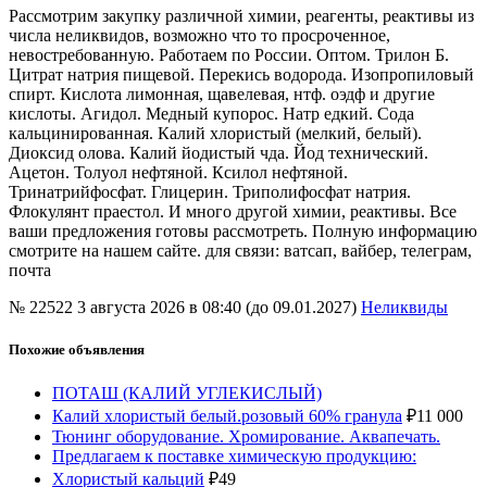
Рассмотрим закупку различной химии, реагенты, реактивы из
числа неликвидов, возможно что то просроченное,
невостребованную. Работаем по России. Оптом. Трилон Б.
Цитрат натрия пищевой. Перекись водорода. Изопропиловый
спирт. Кислота лимонная, щавелевая, нтф. оэдф и другие
кислоты. Агидол. Медный купорос. Натр едкий. Сода
кальцинированная. Калий хлористый (мелкий, белый).
Диоксид олова. Калий йодистый чда. Йод технический.
Ацетон. Толуол нефтяной. Ксилол нефтяной.
Тринатрийфосфат. Глицерин. Триполифосфат натрия.
Флокулянт праестол. И много другой химии, реактивы. Все
ваши предложения готовы рассмотреть. Полную информацию
смотрите на нашем сайте. для связи: ватсап, вайбер, телеграм,
почта
№ 22522
3 августа 2026 в 08:40 (до 09.01.2027)
Неликвиды
Похожие объявления
ПОТАШ (КАЛИЙ УГЛЕКИСЛЫЙ)
Калий хлористый белый.розовый 60% гранула
₽
11 000
Тюнинг оборудование. Хромирование. Аквапечать.
Предлагаем к поставке химическую продукцию:
Хлористый кальций
₽
49