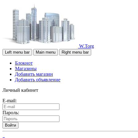
W.Torg
Left menu bar
Main menu
Right menu bar
Блокнот
Магазины
Добавить магазин
Добавить объявление
Личный кабинет
E-mail:
Пароль:
Войти