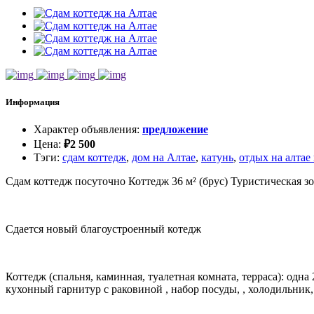
Информация
Характер объявления
:
предложение
Цена
:
₽
2 500
Тэги
:
сдам коттедж
,
дом на Алтае
,
катунь
,
отдых на алтае
Сдам коттедж посуточно Коттедж 36 м² (брус) Туристическая зо
Сдается новый благоустроенный котедж
Коттедж (спальня, каминная, туалетная комната, терраса): одна 
кухонный гарнитур с раковиной , набор посуды, , холодильник