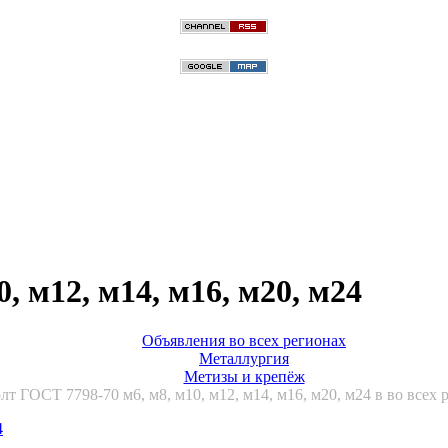
, м12, м14, м16, м20, м24
Объявления во всех регионах
Металлургия
Метизы и крепёж
лт ГОСТ 7798-70 м6, м8, м10, м12, м14, м16, м20, м24 в во всех 