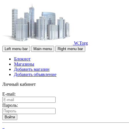
W.Torg
Left menu bar
Main menu
Right menu bar
Блокнот
Магазины
Добавить магазин
Добавить объявление
Личный кабинет
E-mail:
Пароль:
Войти