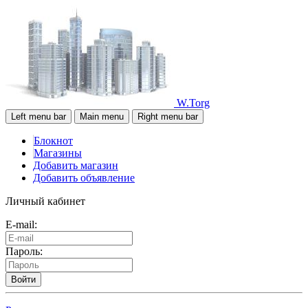
W.Torg
Left menu bar
Main menu
Right menu bar
Блокнот
Магазины
Добавить магазин
Добавить объявление
Личный кабинет
E-mail:
Пароль:
Войти