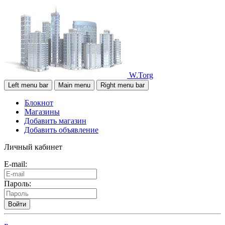
W.Torg
Left menu bar
Main menu
Right menu bar
Блокнот
Магазины
Добавить магазин
Добавить объявление
Личный кабинет
E-mail:
Пароль:
Войти