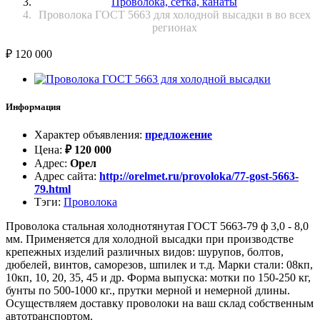
Проволока, сетка, канаты
Проволока ГОСТ 5663 для холодной высадки в во всех
регионах
₽
120 000
Информация
Характер объявления
:
предложение
Цена
:
₽
120 000
Адрес
:
Орел
Адрес сайта
:
http://orelmet.ru/provoloka/77-gost-5663-
79.html
Тэги
:
Проволока
Проволока стальная холоднотянутая ГОСТ 5663-79 ф 3,0 - 8,0
мм. Применяется для холодной высадки при производстве
крепежных изделий различных видов: шурупов, болтов,
дюбелей, винтов, саморезов, шпилек и т.д. Марки стали: 08кп,
10кп, 10, 20, 35, 45 и др. Форма выпуска: мотки по 150-250 кг,
бунты по 500-1000 кг., прутки мерной и немерной длины.
Осуществляем доставку проволоки на ваш склад собственным
автотранспортом.