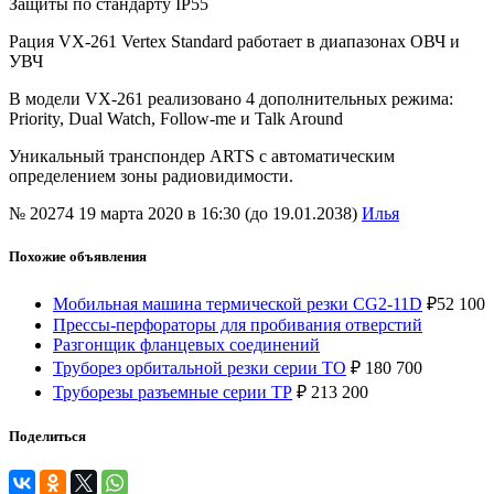
Защиты по стандарту IP55
Рация VX-261 Vertex Standard работает в диапазонах ОВЧ и
УВЧ
В модели VX-261 реализовано 4 дополнительных режима:
Priority, Dual Watch, Follow-me и Talk Around
Уникальный транспондер ARTS с автоматическим
определением зоны радиовидимости.
№ 20274
19 марта 2020 в 16:30 (до 19.01.2038)
Илья
Похожие объявления
Мобильная машина термической резки CG2-11D
₽
52 100
Прессы-перфораторы для пробивания отверстий
Разгонщик фланцевых соединений
Труборез орбитальной резки серии ТO
₽
180 700
Труборезы разъемные серии ТР
₽
213 200
Поделиться