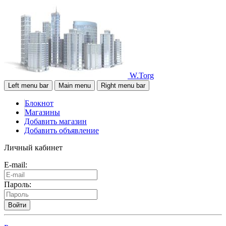
W.Torg
Left menu bar
Main menu
Right menu bar
Блокнот
Магазины
Добавить магазин
Добавить объявление
Личный кабинет
E-mail:
Пароль:
Войти