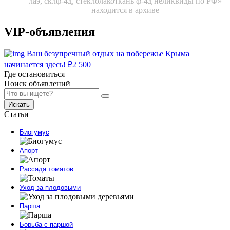
лаэ, склф-4д, стеклолакоткань ф-4д неликвиды по РФ»
находится в архиве
VIP-объявления
Ваш безупречный отдых на побережье Крыма
начинается здесь!
₽
2 500
Где остановиться
Поиск объявлений
Искать
Статьи
Биогумус
Апорт
Рассада томатов
Уход за плодовыми
Парша
Борьба с паршой