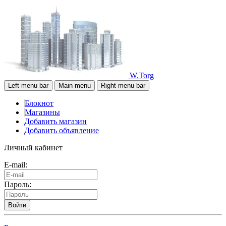
W.Torg
Left menu bar
Main menu
Right menu bar
Блокнот
Магазины
Добавить магазин
Добавить объявление
Личный кабинет
E-mail:
Пароль:
Войти