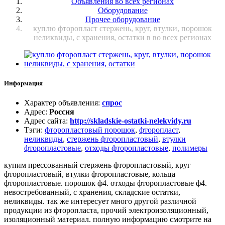
Объявления во всех регионах
Оборудование
Прочее оборудование
куплю фторопласт стержень, круг, втулки, порошок
неликвиды, с хранения, остатки в во всех регионах
Информация
Характер объявления
:
спрос
Адрес
:
Россия
Адрес сайта
:
http://skladskie-ostatki-nelekvidy.ru
Тэги
:
фторопластовый порошок
,
фторопласт
,
неликвиды
,
стержень фторопластовый
,
втулки
фторопластовые
,
отходы фторопластовые
,
полимеры
купим прессованный стержень фторопластовый, круг
фторопластовый, втулки фторопластовые, кольца
фторопластовые. порошок ф4. отходы фторопластовые ф4.
невостребованный, с хранения, складские остатки,
неликвиды. так же интересует много другой различной
продукции из фторопласта, прочий электроизоляционный,
изоляционный материал. полную информацию смотрите на