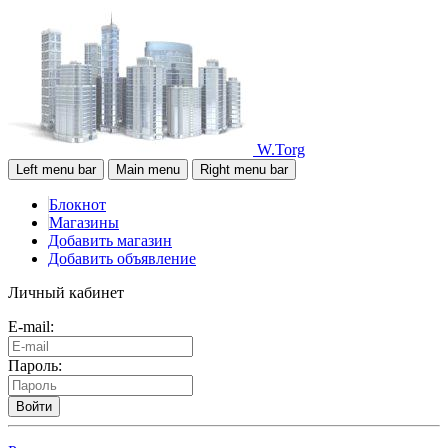
W.Torg
Left menu bar
Main menu
Right menu bar
Блокнот
Магазины
Добавить магазин
Добавить объявление
Личный кабинет
E-mail:
Пароль:
Войти