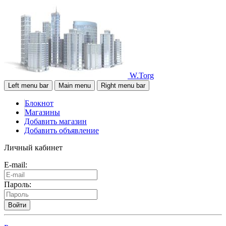
W.Torg
Left menu bar
Main menu
Right menu bar
Блокнот
Магазины
Добавить магазин
Добавить объявление
Личный кабинет
E-mail:
Пароль:
Войти