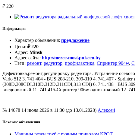
₽
220
Информация
Характер объявления
:
предложение
Цена
:
₽
220
Адрес
:
Minsk
Адрес сайта
:
http://merce-most.pulscen.by
Тэги
:
ремонт
,
редуктор
,
профилактика
,
Спринтер 904w
,
С
Дефектовка,ремонт,регулировку редуктора. Устранение осевого 
Vario 512 3. 741.404 - BUS 208-210, 309-310 4. 741.407 - Sprin
(308D,308CDI,310D,312D,311CDI,313 CDI) 6. 741.438 - BUS 309-
внедорожный 11. 741.415-Cпринтер 906w однокатковый 12. 741
№ 14678
14 июля 2026 в 11:30 (до 13.01.2028)
Алексей
Похожие объявления
Машины резки труб с ручным приводом КРОТ