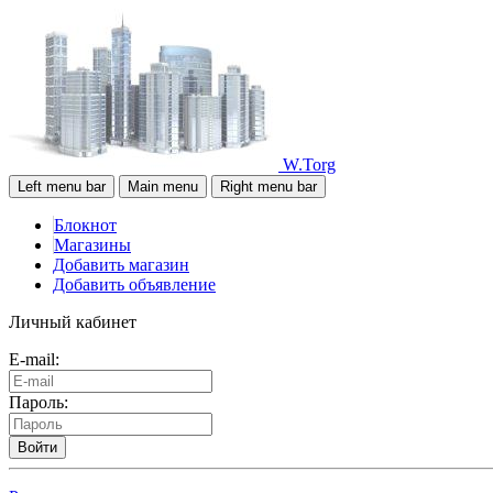
W.Torg
Left menu bar
Main menu
Right menu bar
Блокнот
Магазины
Добавить магазин
Добавить объявление
Личный кабинет
E-mail:
Пароль:
Войти