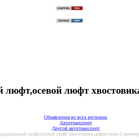
й люфт,осевой люфт хвостовик
Объявления во всех регионах
Автотранспорт
Другой автотранспорт
,радиальный люфт,осевой люфт хвостовика,дефектовка Спринтер