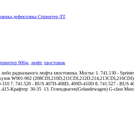
принтер 906w
,
люфт
,
хвостовик
либо радиального люфта хвостовика. Мосты: 1. 741.130 - Sprint
ter кузов W901-902 (208CDI,210D,211CDI,212D,214,213CDI,216CDI) 
310 7. 741.520 - BUS 407D-408D, 409D-410D 8. 741.527 - BUS 40
.415-Крафтер 30-35 13. Гелендваген(Gelandewagen) G-class Мин