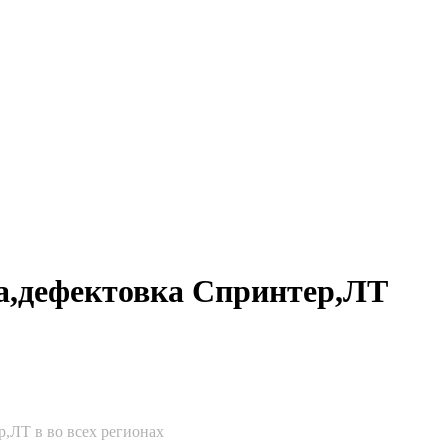
а,дефектовка Спринтер,ЛТ
,ЛТ в во всех регионах