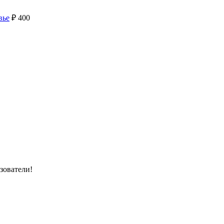
вье
₽
400
зователи!