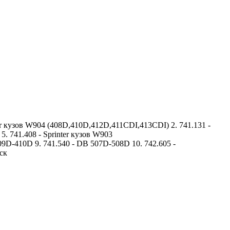
er кузов W904 (408D,410D,412D,411CDI,413CDI) 2. 741.131 -
5. 741.408 - Sprinter кузов W903
9D-410D 9. 741.540 - DB 507D-508D 10. 742.605 -
ск