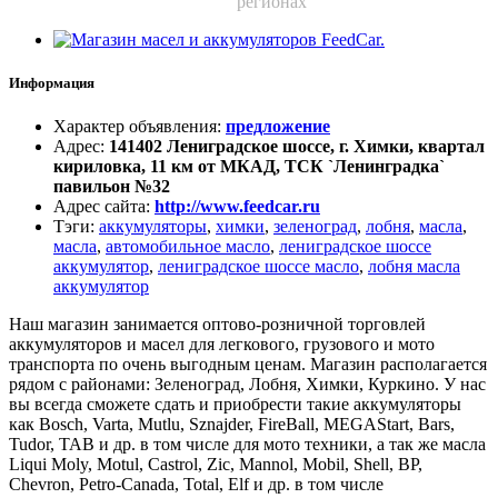
регионах
Информация
Характер объявления
:
предложение
Адрес
:
141402 Лениградское шоссе, г. Химки, квартал
кириловка, 11 км от МКАД, ТСК `Ленинградка`
павильон №32
Адрес сайта
:
http://www.feedcar.ru
Тэги
:
аккумуляторы
,
химки
,
зеленоград
,
лобня
,
масла
,
масла
,
автомобильное масло
,
лениградское шоссе
аккумулятор
,
лениградское шоссе масло
,
лобня масла
аккумулятор
Наш магазин занимается оптово-розничной торговлей
аккумуляторов и масел для легкового, грузового и мото
транспорта по очень выгодным ценам. Магазин располагается
рядом с районами: Зеленоград, Лобня, Химки, Куркино. У нас
вы всегда сможете сдать и приобрести такие аккумуляторы
как Bosch, Varta, Mutlu, Sznajder, FireBall, MEGAStart, Bars,
Tudor, TAB и др. в том числе для мото техники, а так же масла
Liqui Moly, Motul, Castrol, Zic, Mannol, Mobil, Shell, BP,
Chevron, Petro-Сanada, Total, Elf и др. в том числе