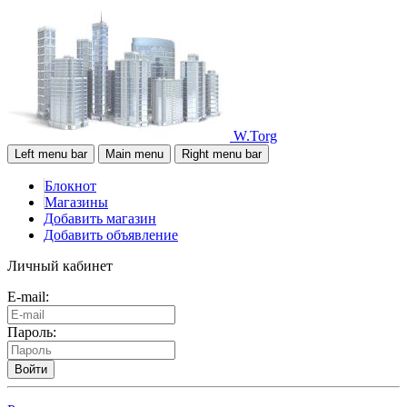
W.Torg
Left menu bar
Main menu
Right menu bar
Блокнот
Магазины
Добавить магазин
Добавить объявление
Личный кабинет
E-mail:
Пароль:
Войти