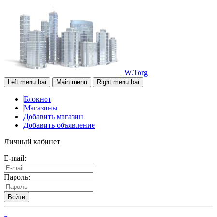
W.Torg
Left menu bar
Main menu
Right menu bar
Блокнот
Магазины
Добавить магазин
Добавить объявление
Личный кабинет
E-mail:
Пароль:
Войти