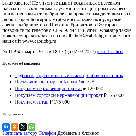
заказ заранее! Не упустите шанс прокатиться с ветерком
насладиться солнечными лучами и стать центром всеощего
внимания.Закажите кабриолет на прокат и мы доставим его в
любой город Болгарии. Чтобы воспользоваться услугами
аренды кабриолетов в Прокат кабриолетов в Болгарии ,
позвоните по телефону +359893444343 ,viber , whatsapp также
можете отправить заказ по e-mail : info@cabriobg.ru или через
наш сайт www.cabriobg.ru
№ 11594
2 марта 2015 в 18:13 (до 02.03.2027)
prokat_cabrio
Похожие объявления
Трубогиб, трубогибочный станок, гибочный станок
Посуточно квартиры в Кишинёве
₽
25
Покупаем нержавеющий прокат
₽
120 000
Покупаем сортовой нержавеющий прокат
₽
125 000
Покупаем титан
₽
175 000
Поделиться
Написать автору
Телефон
Добавить в блокнот