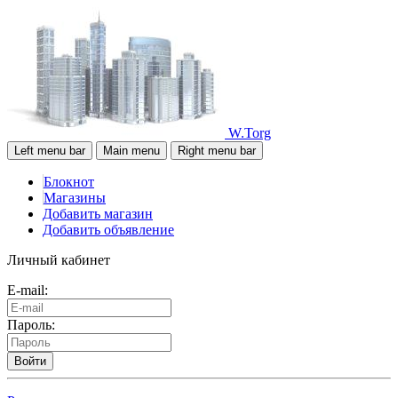
W.Torg
Left menu bar
Main menu
Right menu bar
Блокнот
Магазины
Добавить магазин
Добавить объявление
Личный кабинет
E-mail:
Пароль:
Войти