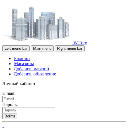
W.Torg
Left menu bar
Main menu
Right menu bar
Блокнот
Магазины
Добавить магазин
Добавить объявление
Личный кабинет
E-mail:
Пароль:
Войти