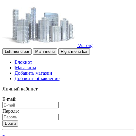
W.Torg
Left menu bar
Main menu
Right menu bar
Блокнот
Магазины
Добавить магазин
Добавить объявление
Личный кабинет
E-mail:
Пароль:
Войти