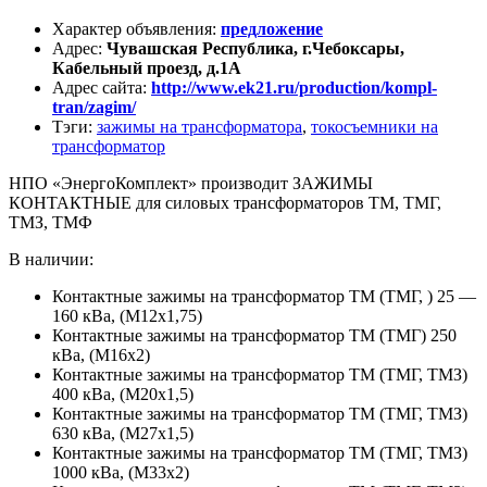
Характер объявления
:
предложение
Адрес
:
Чувашская Республика, г.Чебоксары,
Кабельный проезд, д.1А
Адрес сайта
:
http://www.ek21.ru/production/kompl-
tran/zagim/
Тэги
:
зажимы на трансформатора
,
токосъемники на
трансформатор
НПО «ЭнергоКомплект» производит ЗАЖИМЫ
КОНТАКТНЫЕ для силовых трансформаторов ТМ, ТМГ,
ТМЗ, ТМФ
В наличии:
Контактные зажимы на трансформатор ТМ (ТМГ, ) 25 —
160 кВа, (М12х1,75)
Контактные зажимы на трансформатор ТМ (ТМГ) 250
кВа, (М16х2)
Контактные зажимы на трансформатор ТМ (ТМГ, ТМЗ)
400 кВа, (М20х1,5)
Контактные зажимы на трансформатор ТМ (ТМГ, ТМЗ)
630 кВа, (М27х1,5)
Контактные зажимы на трансформатор ТМ (ТМГ, ТМЗ)
1000 кВа, (М33х2)