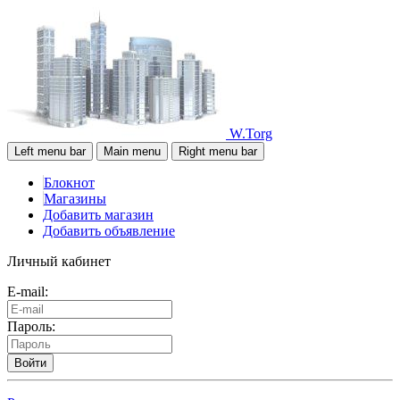
W.Torg
Left menu bar
Main menu
Right menu bar
Блокнот
Магазины
Добавить магазин
Добавить объявление
Личный кабинет
E-mail:
Пароль:
Войти