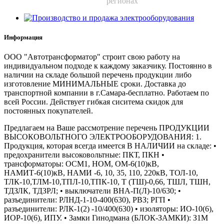
регионах
Информация
ООО "Автотрансформатор" строит свою работу на
индивидуальном подходе к каждому заказчику. Постоянно в
наличии на складе большой перечень продукции либо
изготовление МИНИМАЛЬНЫЕ сроки. Доставка до
транспортной компании в г.Самара-бесплатно. Работаем по
всей России. Действует гибкая сиситема скидок для
постоянных покупателей.
Предлагаем на Ваше рассмотрение перечень ПРОДУКЦИИ
ВЫСОКОВОЛЬТНОГО ЭЛЕКТРООБОРУДОВАНИЯ: 1.
Продукция, которая всегда имеется В НАЛИЧИИ на складе: •
предохранители высоковольтные: ПКТ, ПКН •
трансформаторы: ОСМ1, НОМ, ОМ-6(10)кВ,
НАМИТ-6(10)кВ, НАМИ -6, 10, 35, 110, 220кВ, ТОЛ-10,
ТЛК-10,ТЛМ-10,ТПЛ-10,ТПК-10, Т (ТШ)-0,66, ТШЛ, ТШН,
ТДЗЛК, ТДЗРЛ; • выключатели ВНА-П(Л)-10/630; •
разъединители: РЛНД-1-10-400(630), РВЗ; РГП •
разъединители: РЛК-1(2) -10/400(630) • изоляторы: ИО-10(6),
ИОР-10(6), ИПУ. • Замки Гинодмана (БЛОК-ЗАМКИ): З1М