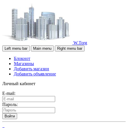
W.Torg
Left menu bar
Main menu
Right menu bar
Блокнот
Магазины
Добавить магазин
Добавить объявление
Личный кабинет
E-mail:
Пароль:
Войти