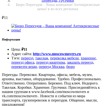
Переезды, грузчики
Бюро Переездов – Ваша компания! Антикризисные
цены! в во всех регионах
₽
11
Информация
Цена
:
₽
11
Адрес сайта
:
http://www.moscowmovers.ru
Тэги
:
переезд
,
такелаж
,
перевозка мебели
,
хранение
,
переезд офиса
,
переезд квартиры
,
заказать переезд
,
перевезти вещи
,
переезд Москва
,
бюро
Переезды. Перевозки. Квартиры, офисы, мебель, музеи,
архивы, выставки, оборудование. Удобно. Профессионально.
Ответственно. Оперативно. Бережно. Под ключ. Недорого.
Такелаж. Коробки. Хранение. Грузчики. Присоединяйтесь к
нашим группам в www.facebook.com/moscowmovers и
vk.com/moscowmovers . Новости и события из мира
транспорта, грузоперевозок и переездов. Общение, мысли,
предложения!