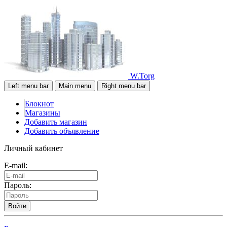
W.Torg
Left menu bar
Main menu
Right menu bar
Блокнот
Магазины
Добавить магазин
Добавить объявление
Личный кабинет
E-mail:
Пароль:
Войти