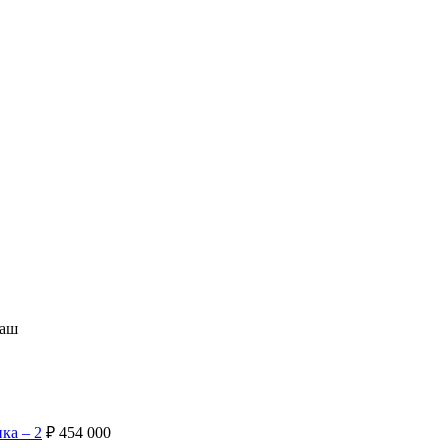
маш
ка – 2
₽
454 000