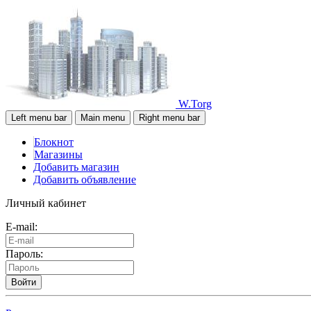
W.Torg
Left menu bar
Main menu
Right menu bar
Блокнот
Магазины
Добавить магазин
Добавить объявление
Личный кабинет
E-mail:
Пароль:
Войти