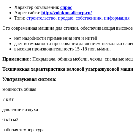
Характер объявления
:
спрос
Адрес сайта
:
http://volokno.allcorp.ru/
Тэги
:
строительство
,
продаю
,
собственник
,
информация
Это современная машина для стежки, обеспечивающая высокое 
нет надобности применения игл и нитей.
дает возможности прессования давлением несколько слое
высокая производительность 15 -18 пог. м/мин.
Применение
: Покрывала, обивка мебели, чехлы, спальные меш
Техническая характеристика валовой ультразвуковой маш
Ультразвуковая система:
мощность общая
7 кВт
давление воздуха
6 кГсм2
рабочая температура