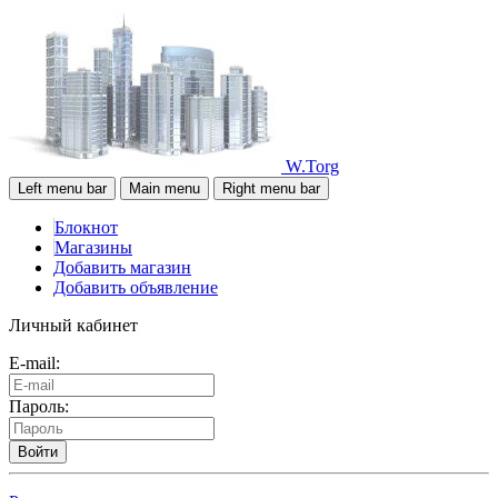
W.Torg
Left menu bar
Main menu
Right menu bar
Блокнот
Магазины
Добавить магазин
Добавить объявление
Личный кабинет
E-mail:
Пароль:
Войти