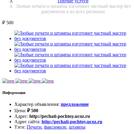
Прочие услуги
Любые печати и штампы изготовит частный мастер без
документов в во всех регионах
₽
500
Информация
Характер объявления
:
предложение
Цена
:
₽
500
Адрес
:
http://pechati-pochtoy.ucoz.ru
Адрес сайта
:
http://pechati-pochtoy.ucoz.ru
Тэги
:
Печати
,
факсимиле
,
штампы