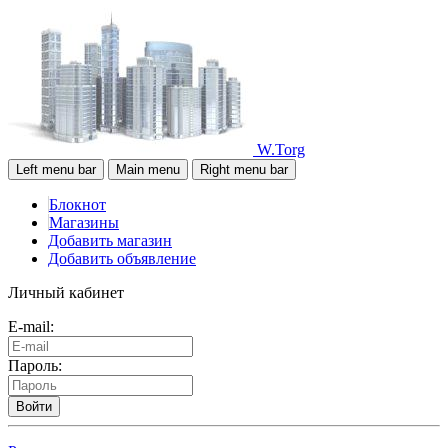
W.Torg
Left menu bar
Main menu
Right menu bar
Блокнот
Магазины
Добавить магазин
Добавить объявление
Личный кабинет
E-mail:
Пароль:
Войти