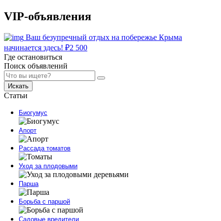
VIP-объявления
Ваш безупречный отдых на побережье Крыма
начинается здесь!
₽
2 500
Где остановиться
Поиск объявлений
Искать
Статьи
Биогумус
Апорт
Рассада томатов
Уход за плодовыми
Парша
Борьба с паршой
Садовые вредители