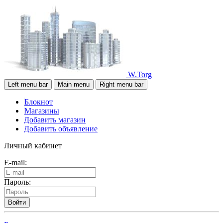
W.Torg
Left menu bar
Main menu
Right menu bar
Блокнот
Магазины
Добавить магазин
Добавить объявление
Личный кабинет
E-mail:
Пароль:
Войти