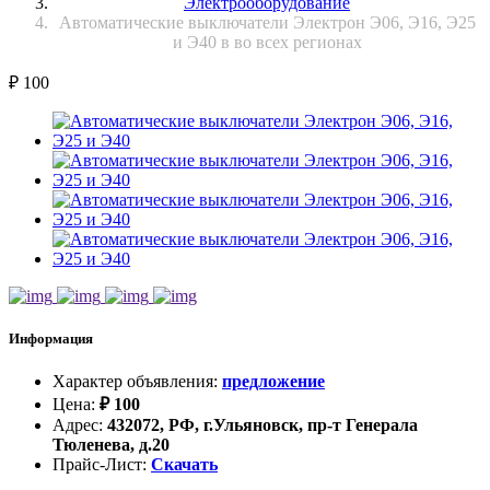
Электрооборудование
Автоматические выключатели Электрон Э06, Э16, Э25
и Э40 в во всех регионах
₽
100
Информация
Характер объявления
:
предложение
Цена
:
₽
100
Адрес
:
432072, РФ, г.Ульяновск, пр-т Генерала
Тюленева, д.20
Прайс-Лист
:
Скачать