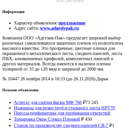
всех регионах
Информация
Характер объявления
:
предложение
Адрес сайта
:
www.adgesivpak.ru
Компания ООО «Адгезив-Пак» предлагает широкий выбор
различных самоклеящихся защитных пленок из полиэтилена
высокого качества. Это прозрачные, цветные пленки для
окрашенного металлического листа, сэндвич-панелей, листа
ПВХ, алюминиевых профилей, композитных панелей и
других материалов. Всегда имеются в наличии пленки
толщиной от 35 до 120 мкм и шириной до 2000 мм.
№ 10447
26 ноября 2014 в 16:33 (до 26.11.2026)
Дарья
Похожие объявления
Агрегат для снятия фаски МФ 760
₽
73 245
Ножницы для резки труб и стального листа НРТ70
Прессы-перфораторы для пробивания отверстий
Тонировка Окон Стекол Пленкой
₽
450
Станок по производству сэндвич-панелей CB-7
₽
1