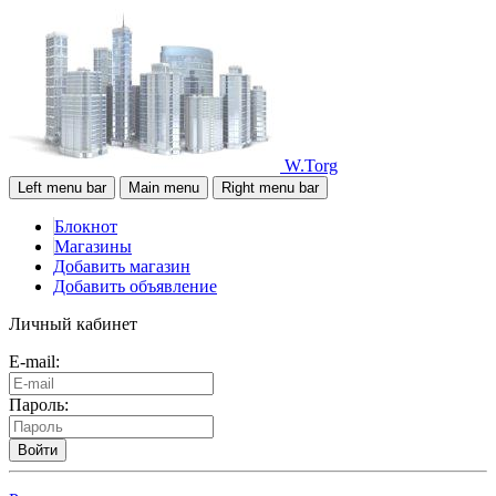
W.Torg
Left menu bar
Main menu
Right menu bar
Блокнот
Магазины
Добавить магазин
Добавить объявление
Личный кабинет
E-mail:
Пароль:
Войти