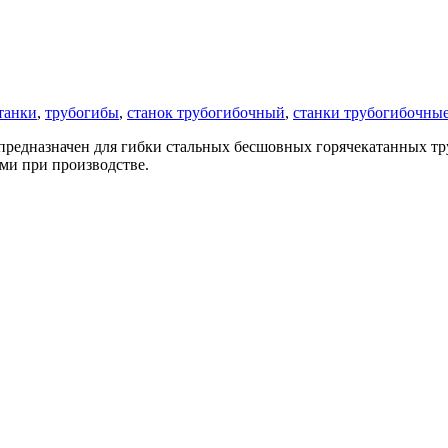
танки
,
трубогибы
,
станок трубогибочный
,
станки трубогибочны
предназначен для гибки стальных бесшовных горячекатанных тр
ми при производстве.