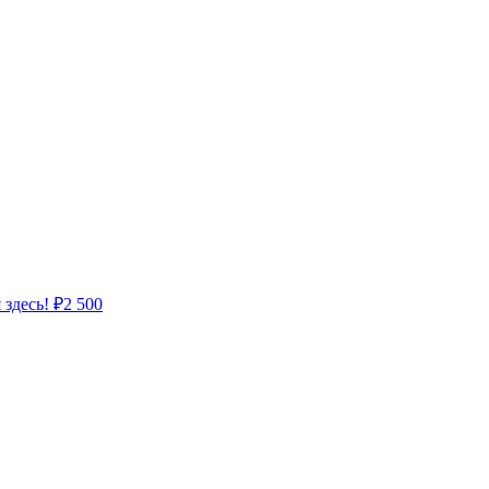
 здесь!
₽
2 500