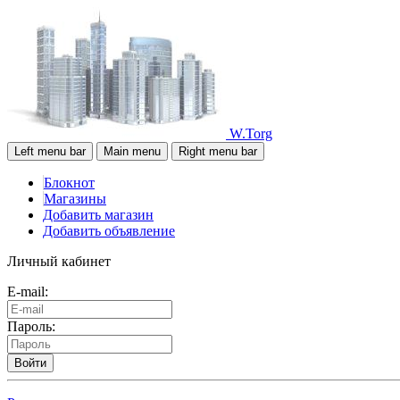
W.Torg
Left menu bar
Main menu
Right menu bar
Блокнот
Магазины
Добавить магазин
Добавить объявление
Личный кабинет
E-mail:
Пароль:
Войти