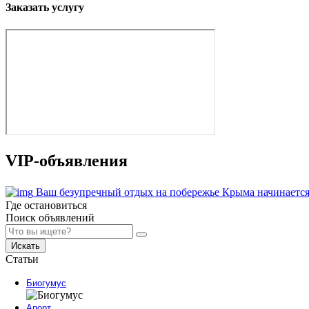
Заказать услугу
VIP-объявления
Ваш безупречный отдых на побережье Крыма начинается
Где остановиться
Поиск объявлений
Искать
Статьи
Биогумус
Апорт