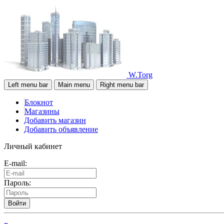
W.Torg
Left menu bar
Main menu
Right menu bar
Блокнот
Магазины
Добавить магазин
Добавить объявление
Личный кабинет
E-mail:
Пароль:
Войти