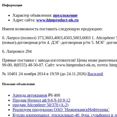
Информация
Характер объявления
:
предложение
Адрес сайта
:
www.himproduct-nk.ru
Имеем возможность поставить следующую продукцию:
0. Лапрол (полиол) 373,3603,4003,4503,5003,6003 1. Абсорбент 5
(новые)-договорная р/тн 4. ДЭГ -договорная р/тн 5. МЭГ -догов
6. Лапромол 294
Прямые поставки с завода-изготовителя! Цены ниже рыночных.
99-00, 8(8555) 48-50-07. Сайт: www.himproduct-nk.ru, почта: him
№ 10401
24 ноября 2014 в 19:59 (до 24.11.2026)
Василий
Похожие объявления
Аренда автокранов
₽
6 400
Продам Неонол аф 9-6,9-10,9-12
продам Абсорбент 50/370 (А-2)
Реализуем продукцию ОАО `НижнекамскНефтехима`
Куплю изопропанол, этилсиликат-40, бура, сульфонол и