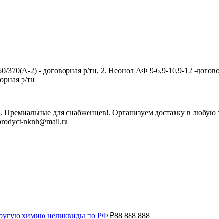
0/370(А-2) - договорная р/тн, 2. Неонол АФ 9-6,9-10,9-12 -догово
орная р/тн
 Премиальные для снабженцев!. Организуем доставку в любую то
prodyct-nknh@mail.ru
 другую химию неликвиды по РФ
₽
88 888 888