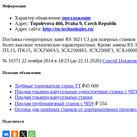
Информация
Характер объявления
:
предложение
Адрес
:
Tupolevova 466, Praha 9, Czech Republic
Адрес сайта
:
http://eu-technologies.ru/
Поставка генераторных ламп RS 3021 CJ для лазерных станков
более высокие технические характеристики. Кроме лампы RS 
ITL15, ITK15, 3CX2500A3, 3CX2500H3, 3CX2500F3, 3CX10000
№ 10371
22 ноября 2014 в 18:23 (до 22.11.2026)
Сергей Цеханов
Похожие объявления
Трубные торцеватели серии ТТ
₽
45 600
Продам токарно-карусельные одностоечные станки с ЧП
Продам токарно-карусельные станки
Продам трубонарезный станок с ЧПУ
₽
554
Оптика для лазерных станков от альтернативных произв
Поделиться