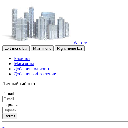
W.Torg
Left menu bar
Main menu
Right menu bar
Блокнот
Магазины
Добавить магазин
Добавить объявление
Личный кабинет
E-mail:
Пароль:
Войти