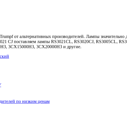
 Trumpf от альтернативных производителей. Лампы значительно
3021 CJ поставляем лампы RS3021CL, RS3020CJ, RS3005CL, RS30
H3, 3CX15000H3, 3CX20000H3 и другие.
ский
У
одителей по низким ценам