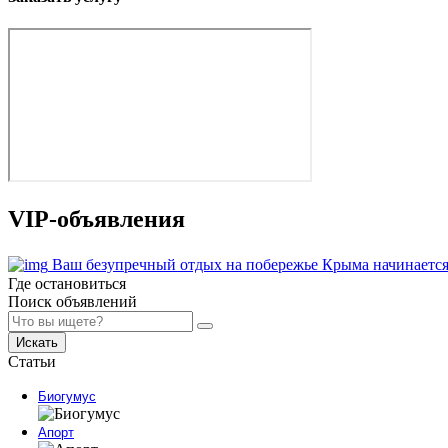
VIP-объявления
Ваш безупречный отдых на побережье Крыма начинается
Где остановиться
Поиск объявлений
Искать
Статьи
Биогумус
Апорт