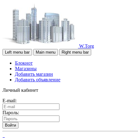
W.Torg
Left menu bar
Main menu
Right menu bar
Блокнот
Магазины
Добавить магазин
Добавить объявление
Личный кабинет
E-mail:
Пароль:
Войти