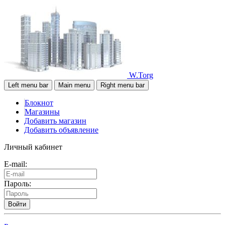
W.Torg
Left menu bar
Main menu
Right menu bar
Блокнот
Магазины
Добавить магазин
Добавить объявление
Личный кабинет
E-mail:
Пароль:
Войти