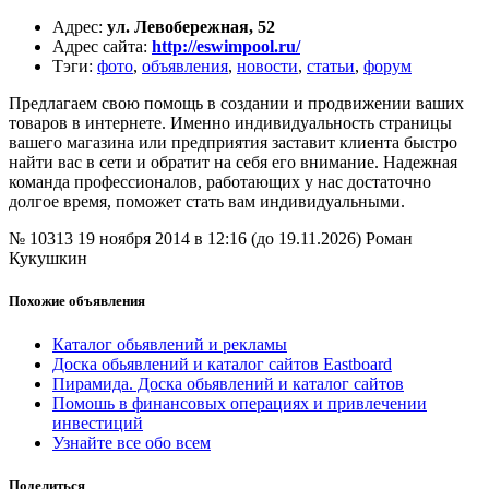
Адрес
:
ул. Левобережная, 52
Адрес сайта
:
http://eswimpool.ru/
Тэги
:
фото
,
объявления
,
новости
,
статьи
,
форум
Предлагаем свою помощь в создании и продвижении ваших
товаров в интернете. Именно индивидуальность страницы
вашего магазина или предприятия заставит клиента быстро
найти вас в сети и обратит на себя его внимание. Надежная
команда профессионалов, работающих у нас достаточно
долгое время, поможет стать вам индивидуальными.
№ 10313
19 ноября 2014 в 12:16 (до 19.11.2026)
Роман
Кукушкин
Похожие объявления
Каталог обьявлений и рекламы
Доска обьявлений и каталог сайтов Eastboard
Пирамида. Доска обьявлений и каталог сайтов
Помошь в финансовых операциях и привлечении
инвестиций
Узнайте все обо всем
Поделиться