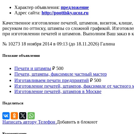
Характер объявления
:
предложение
Адрес сайта
:
http://poottisky.ucoz.ru
Качественное изготовление печатей, штампов, визиток, клише,
рисунком по оттиску, штампы со сложной графикой. Изготовле
при изготовлении печатей и штампов. Выполним Ваш заказ в кр
№ 10273
18 ноября 2014 в 09:13 (до 18.11.2026)
Галина
Похожие объявления
Печати и штампы
₽
500
Печати, штампы, факсимиле частный мастер
Изготавливаем печати предприятий
₽
500
Изготовление печатей, штампов, факсимиле от частного 
Изготовление печатей, штампов в Москве
Поделиться
Написать автору
Телефон
Добавить в блокнот
Комментарии