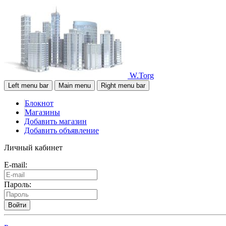
W.Torg
Left menu bar
Main menu
Right menu bar
Блокнот
Магазины
Добавить магазин
Добавить объявление
Личный кабинет
E-mail:
Пароль:
Войти