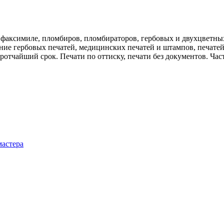
 факсимиле, пломбиров, пломбираторов, гербовых и двухцветных
ние гербовых печатей, медицинских печатей и штампов, печате
отчайший срок. Печати по оттиску, печати без документов. Частн
мастера