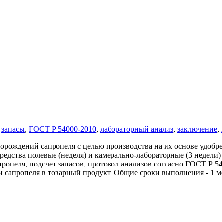
,
запасы
,
ГОСТ Р 54000-2010
,
лабораторный анализ
,
заключение
,
рождений сапропеля с целью производства на их основе удобре
средства полевые (неделя) и камерально-лабораторные (3 недели) 
опеля, подсчет запасов, протокол анализов согласно ГОСТ Р 54
 сапропеля в товарный продукт. Общие сроки выполнения - 1 м