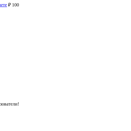
нете
₽
100
зователи!