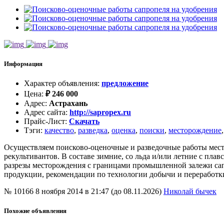
Информация
Характер объявления
:
предложение
Цена
:
₽
246 000
Адрес
:
Астрахань
Адрес сайта
:
http://sapropex.ru
Прайс-Лист
:
Скачать
Тэги
:
качество
,
разведка
,
оценка
,
поиски
,
месторождение
Осуществляем поисково-оценочные и разведочные работы место
рекультивантов. В составе зимние, со льда и/или летние с плав
разрезы месторождения с границами промышленной залежи сапр
продукции, рекомендации по технологии добычи и переработки
№ 10166
8 ноября 2014 в 21:47 (до 08.11.2026)
Николай бычек
Похожие объявления