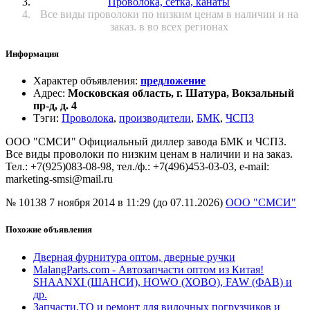
Проволока, сетка, канаты
Все виды проволоки по низким ценам в наличии и на
заказ. в во всех регионах
Информация
Характер объявления
:
предложение
Адрес
:
Московская область, г. Шатура, Вокзальный
пр-д, д. 4
Тэги
:
Проволока
,
производители
,
БМК
,
ЧСПЗ
ООО "СМСИ" Официальный диллер завода БМК и ЧСПЗ.
Все виды проволоки по низким ценам в наличии и на заказ.
Тел.: +7(925)083-08-98, тел./ф.: +7(496)453-03-03, e-mail:
marketing-smsi@mail.ru
№ 10138
7 ноября 2014 в 11:29 (до 07.11.2026)
ООО "СМСИ"
Похожие объявления
Дверная фурнитура оптом, дверные ручки
MalangParts.com - Автозапчасти оптом из Китая!
SHAANXI (ШАНСИ), HOWO (ХОВО), FAW (ФАВ) и
др.
Запчасти,ТО и ремонт для вилочных погрузчиков и