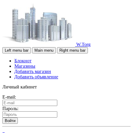
W.Torg
Left menu bar
Main menu
Right menu bar
Блокнот
Магазины
Добавить магазин
Добавить объявление
Личный кабинет
E-mail:
Пароль:
Войти