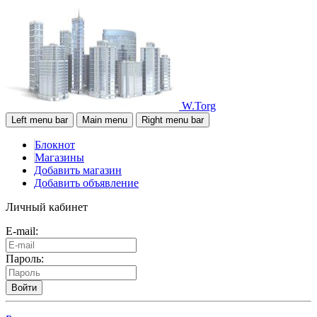
W.Torg
Left menu bar
Main menu
Right menu bar
Блокнот
Магазины
Добавить магазин
Добавить объявление
Личный кабинет
E-mail:
Пароль:
Войти