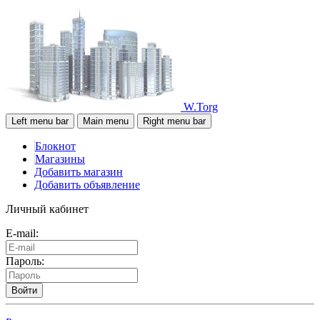
W.Torg
Left menu bar
Main menu
Right menu bar
Блокнот
Магазины
Добавить магазин
Добавить объявление
Личный кабинет
E-mail:
Пароль:
Войти