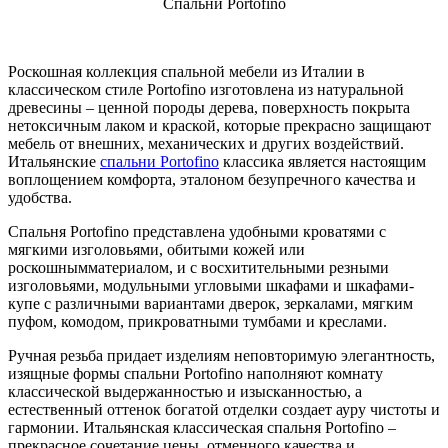
Спальни Portofino
Роскошная коллекция спальной мебели из Италии в
классическом стиле Portofino изготовлена из натуральной
древесины – ценной породы дерева, поверхность покрыта
нетоксичным лаком и краской, которые прекрасно защищают
мебель от внешних, механических и других воздействий.
Итальянские
спальни Portofino
классика является настоящим
воплощением комфорта, эталоном безупречного качества и
удобства.
Спальня Portofino представлена удобными кроватями с
мягкими изголовьями, обитыми кожей или
роскошнымматериалом, и с восхитительными резными
изголовьями, модульными угловыми шкафами и шкафами-
купе с различными вариантами дверок, зеркалами, мягким
пуфом, комодом, прикроватными тумбами и креслами.
Ручная резьба придает изделиям неповторимую элегантность,
изящные формы спальни Portofino наполняют комнату
классической выдержанностью и изысканностью, а
естественный оттенок богатой отделки создает ауру чистоты и
гармонии. Итальянская классическая спальня Portofino –
прекрасное сочетание цены, отменного качества и