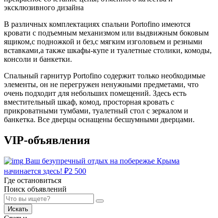
эксклюзивного дизайна
В различных комплектациях спальни Portofino имеются
кровати с подъемным механизмом или выдвижным боковым
ящиком,с подножкой и без,с мягким изголовьем и резными
вставками,а также шкафы-купе и туалетные столики, комоды,
консоли и банкетки.
Спальный гарнитур Portofino содержит только необходимые
элементы, он не перегружен ненужными предметами, что
очень подходит для небольших помещений. Здесь есть
вместительный шкаф, комод, просторная кровать с
прикроватными тумбами, туалетный стол с зеркалом и
банкетка. Все дверцы оснащены бесшумными дверцами.
VIP-объявления
Ваш безупречный отдых на побережье Крыма
начинается здесь!
₽
2 500
Где остановиться
Поиск объявлений
Искать