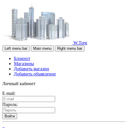
W.Torg
Left menu bar
Main menu
Right menu bar
Блокнот
Магазины
Добавить магазин
Добавить объявление
Личный кабинет
E-mail:
Пароль:
Войти