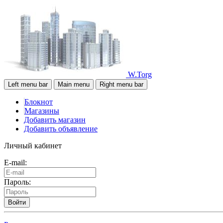
W.Torg
Left menu bar
Main menu
Right menu bar
Блокнот
Магазины
Добавить магазин
Добавить объявление
Личный кабинет
E-mail:
Пароль:
Войти