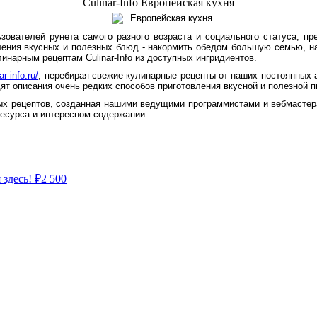
Culinar-Info Европейская кухня
льзователей рунета самого разного возраста и социального статуса, 
ения вкусных и полезных блюд - накормить обедом большую семью, на
нарным рецептам Culinar-Info из доступных ингридиентов.
ar-info.ru/
, перебирая свежие кулинарные рецепты от наших постоянных 
одят описания очень редких способов приготовления вкусной и полезной
рных рецептов, созданная нашими ведущими программистами и вебмасте
ресурса и интересном содержании.
 здесь!
₽
2 500