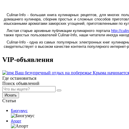
Culinar-Info - большая книга кулинарных рецептов, для многих по
домашнего кулинара, сборник простых и сложных способов приготовл
изысканными ароматами заморских угощений, приготовленными по кули
Листая старые архивные публикации кулинарного портала
http://culin
также простых пользователей Culinar-Info, наши читатели иногда нах
Culinar-Info - одна из самых популярных электронных книг кулина
свидетельствует о высоком качестве контента популярного интернет-
VIP-объявления
Ваш безупречный отдых на побережье Крыма начинается
Где остановиться
Поиск объявлений
Искать
Статьи
Биогумус
Апорт