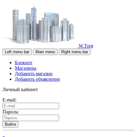
W.Torg
Left menu bar
Main menu
Right menu bar
Блокнот
Магазины
Добавить магазин
Добавить объявление
Личный кабинет
E-mail:
Пароль:
Войти