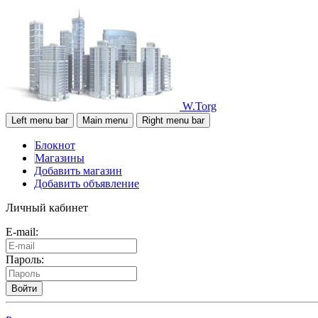
W.Torg
Left menu bar
Main menu
Right menu bar
Блокнот
Магазины
Добавить магазин
Добавить объявление
Личный кабинет
E-mail:
Пароль:
Войти