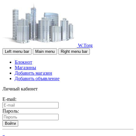
W.Torg
Left menu bar
Main menu
Right menu bar
Блокнот
Магазины
Добавить магазин
Добавить объявление
Личный кабинет
E-mail:
Пароль:
Войти